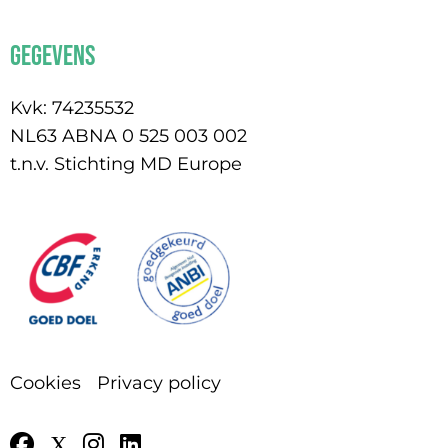
Gegevens
Kvk: 74235532
NL63 ABNA 0 525 003 002
t.n.v. Stichting MD Europe
Cookies
Privacy policy
Go
Go
Go
Go