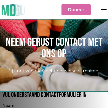
Doneer
Neem gerust contact met
ons op
Jij kunt vandaag echt het verschil maken!
Vul onderstaand contactformulier in
Naam
*