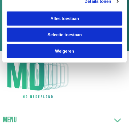
Details tonen
Alles toestaan
Doneer nu
Selectie toestaan
Of start een actie
Weigeren
Menu