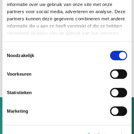
informatie over uw gebruik van onze site met onze
partners voor social media, adverteren en analyse. Deze
This site is protected by reCAPTCHA and the Google
Privacy Policy
partners kunnen deze gegevens combineren met andere
and
Terms of Service
apply.
informatie die u aan ze heeft verstrekt of die ze hebben
Postadres:
verzameld op basis van uw gebruik van hun services.
Stichting MD
Toestemmingsselectie
Grasweg 6A
Noodzakelijk
1031 HW Amsterdam
Voorkeuren
RSIN nummer: 859819851
KVK nummer: 74235532
IBAN: NL63 ABNA 0 525 003 002
Statistieken
Samen maken we dit de laatste
Marketing
generatie met MD!