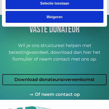
Selectie toestaan
Download donateursovereenkomst
Maak het verschil en word
Weigeren
vaste donateur
Wil je ons structureel helpen met
belastingvoordeel, download dan hier het
formulier of neem contact met ons op.
Download donateursovereenkomst
Of neem contact op