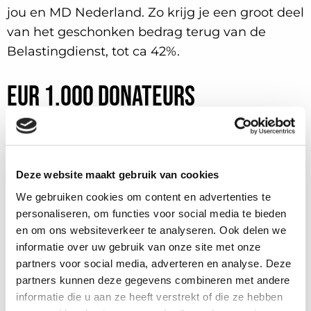
jou en MD Nederland. Zo krijg je een groot deel
van het geschonken bedrag terug van de
Belastingdienst, tot ca 42%.
EUR 1.000 donateurs
In 2019 zijn we begonnen met een groep
donateurs die ten minste EUR 1.000 per jaar
toezegde en daarmee de financiële basis
Deze website maakt gebruik van cookies
creëerde voor onze nog steeds jonge stichting.
We gebruiken cookies om content en advertenties te
We zien hen als onze investeerders en houden
personaliseren, om functies voor social media te bieden
hen, voor zover gewenst, graag nauw
en om ons websiteverkeer te analyseren. Ook delen we
informatie over uw gebruik van onze site met onze
betrokken bij onze voortgang en events. We
partners voor social media, adverteren en analyse. Deze
kunnen ook zeggen dat het een geweldige
partners kunnen deze gegevens combineren met andere
groep van mensen bij elkaar is, en de avonden
informatie die u aan ze heeft verstrekt of die ze hebben
energiek en motiverend zijn. En uiteraard