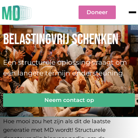
Doneer
Belastingvrij schenken
Een structurele oplossing vraagt om
een langere termijn ondersteuning.
Neem contact op
Hoe mooi zou het zijn als dit de laatste
generatie met MD wordt! Structurele