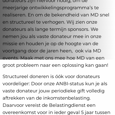
donateurs zijn hiervoor nodig, om de
meerjarige ontwikkelingsprogramma’s te
realiseren. En om de bekendheid van MD snel
en structureel te verhogen. Wij zien onze
donateurs als lange termijn sponsors. We
nemen jou als vaste donateur mee in onze
missie en houden je op de hoogte van de
voortgang door de jaren heen, ook via MD
events. Maak met ons mee hoe MD van een
groot probleem naar een oplossing kan gaan!
Structureel doneren is óók voor donateurs
voordeliger: Door onze ANBI-status kun je als
vaste donateur jouw periodieke gift volledig
aftrekken van de inkomstenbelasting.
Daarvoor vereist de Belastingdienst een
overeenkomst voor in ieder geval 5 jaar tussen