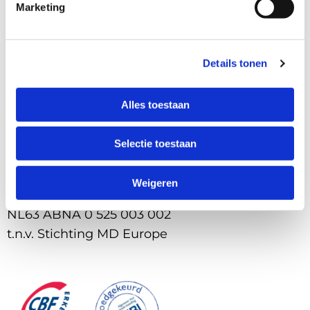
Marketing
to
Jorg
Jorg
van
van
Gent
Details tonen
Gent
Menu
Alles toestaan
Selectie toestaan
Gegevens
Weigeren
Kvk: 74235532
NL63 ABNA 0 525 003 002
t.n.v. Stichting MD Europe