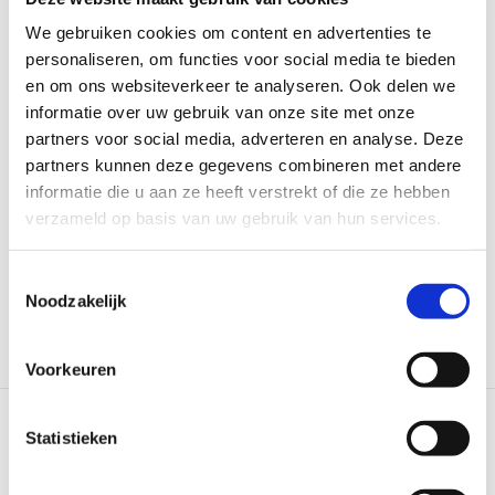
We gebruiken cookies om content en advertenties te
personaliseren, om functies voor social media te bieden
en om ons websiteverkeer te analyseren. Ook delen we
informatie over uw gebruik van onze site met onze
partners voor social media, adverteren en analyse. Deze
Jorg van Gent
partners kunnen deze gegevens combineren met andere
informatie die u aan ze heeft verstrekt of die ze hebben
verzameld op basis van uw gebruik van hun services.
Bestuur - Voorzitter (Investment Banker ABN
AMRO)
Toestemmingsselectie
jorg.vangent@md.nl
Noodzakelijk
Voorkeuren
Send
Visit
an
LinkedIn
Statistieken
e-
profile
mail
of