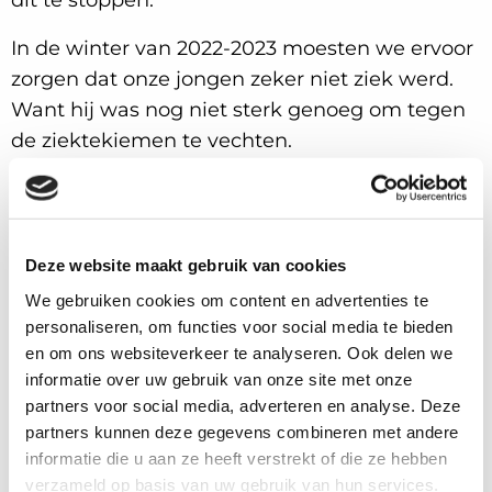
In de winter van 2022-2023 moesten we ervoor
zorgen dat onze jongen zeker niet ziek werd.
Want hij was nog niet sterk genoeg om tegen
de ziektekiemen te vechten.
Hij mocht niet naar de crèche en dus hebben
we samen met familie voor opvang gezocht.
Deze website maakt gebruik van cookies
Met Rune ( 16 maanden intussen) gaat het
momenteel goed. Sinds enkele maanden gaat
We gebruiken cookies om content en advertenties te
personaliseren, om functies voor social media te bieden
hij 4 dagen per week naar de ziekenhuisschool
en om ons websiteverkeer te analyseren. Ook delen we
Inkendaal. Inkendaal is een gerenommeerd
informatie over uw gebruik van onze site met onze
revalidatieziekenhuis in onze buurt, waar ook
partners voor social media, adverteren en analyse. Deze
een crèche en school zijn. Dat is uniek in
partners kunnen deze gegevens combineren met andere
België; kinderen met allerhande pathologieën
informatie die u aan ze heeft verstrekt of die ze hebben
worden hier ambulant opgevangen in kleine
verzameld op basis van uw gebruik van hun services.