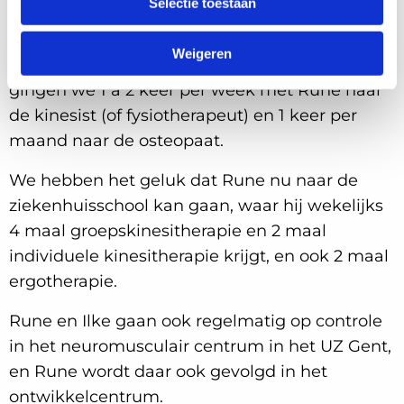
Selectie toestaan
Ilke werkt halftijds sinds de geboorte van Rune.
Door de vele onderzoeken (voor Rune én Ilke)
Weigeren
werd ons leven veel drukker. Het eerste jaar
gingen we 1 à 2 keer per week met Rune naar
de kinesist (of fysiotherapeut) en 1 keer per
maand naar de osteopaat.
We hebben het geluk dat Rune nu naar de
ziekenhuisschool kan gaan, waar hij wekelijks
4 maal groepskinesitherapie en 2 maal
individuele kinesitherapie krijgt, en ook 2 maal
ergotherapie.
Rune en Ilke gaan ook regelmatig op controle
in het neuromusculair centrum in het UZ Gent,
en Rune wordt daar ook gevolgd in het
ontwikkelcentrum.