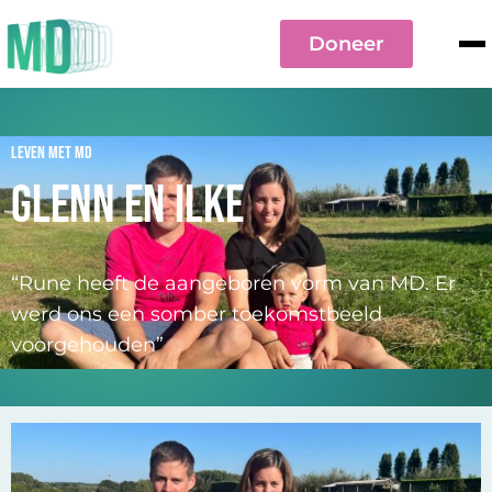
Doneer
Leven met MD
Glenn en Ilke
“Rune heeft de aangeboren vorm van MD. Er
werd ons een somber toekomstbeeld
voorgehouden”