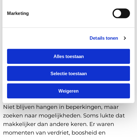
vakanties en weekendjes weg werden
Marketing
kostbare momenten van ontspanning en
geluk. Natuurlijk was het niet altijd makkelijk.
Achter ieder uitje zat voorbereiding, spanning
Details tonen
en vaak ook vermoeidheid. Maar de glimlach
van Koen en Tom maakte alles de moeite
Alles toestaan
waard.
Leven met MD betekent voortdurend
Selectie toestaan
aanpassen. De ziekte beïnvloedt spieren,
energie en uiteindelijk het hele dagelijks leven.
Weigeren
Toch probeerden wij altijd positief te blijven.
Niet blijven hangen in beperkingen, maar
zoeken naar mogelijkheden. Soms lukte dat
makkelijker dan andere keren. Er waren
momenten van verdriet, boosheid en