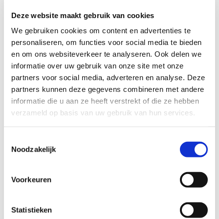
Deze website maakt gebruik van cookies
Voor mij als vader en echtgenoot betekende
We gebruiken cookies om content en advertenties te
dat een leven van zorgen. Zorgen om hun
personaliseren, om functies voor social media te bieden
gezondheid, hun toekomst, hun geluk. Soms
en om ons websiteverkeer te analyseren. Ook delen we
voelde het alsof alles draaide om afspraken,
informatie over uw gebruik van onze site met onze
onderzoeken, hulpmiddelen en onzekerheden.
partners voor social media, adverteren en analyse. Deze
Maar één ding stond altijd centraal: zorgen dat
partners kunnen deze gegevens combineren met andere
Koen en Tom konden genieten van het leven.
informatie die u aan ze heeft verstrekt of die ze hebben
verzameld op basis van uw gebruik van hun services.
Niet kijken naar wat niet kon, maar naar wat
wél mogelijk was.
Toestemmingsselectie
En dus maakten we herinneringen. We gingen
Noodzakelijk
naar de Efteling, waar de jongens genoten van
de sprookjes en attracties. Naar Blijdorp, waar
Voorkeuren
de dieren telkens weer verwondering brachten.
We deden mee aan activiteiten van
Statistieken
Hoogvliegers en Spieren voor Spieren. Kleine