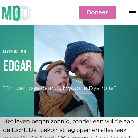
Doneer
Leven met MD
Edgar
“En toen was daar ….. Myotone Dystrofie”
Het leven begon zonnig, zonder een vuiltje aan
de lucht. De toekomst lag open en alles leek